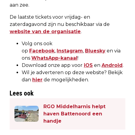
aan zee.
De laatste tickets voor vrijdag- en
zaterdagavond zijn nu beschikbaar via de
website van de organisatie
.
Volg ons ook
op
Facebook
,
Instagram
,
Bluesky
en via
ons
WhatsApp-kanaal
!
Download onze app voor
iOS
en
Android
.
Wil je adverteren op deze website? Bekijk
dan
hier
de mogelijkheden.
Lees ook
RGO Middelharnis helpt
haven Battenoord een
handje