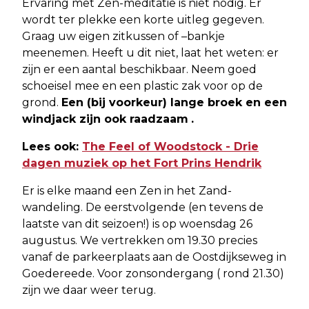
Ervaring met Zen-meditatie is niet nodig. Er
wordt ter plekke een korte uitleg gegeven.
Graag uw eigen zitkussen of –bankje
meenemen. Heeft u dit niet, laat het weten: er
zijn er een aantal beschikbaar. Neem goed
schoeisel mee en een plastic zak voor op de
grond.
Een (bij voorkeur) lange broek en een
windjack zijn ook raadzaam
.
Lees ook:
The Feel of Woodstock - Drie
dagen muziek op het Fort Prins Hendrik
Er is elke maand een Zen in het Zand-
wandeling. De eerstvolgende (en tevens de
laatste van dit seizoen!) is op woensdag 26
augustus. We vertrekken om 19.30 precies
vanaf de parkeerplaats aan de Oostdijkseweg in
Goedereede. Voor zonsondergang ( rond 21.30)
zijn we daar weer terug.