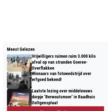
Vorig artikel
Volgend artikel
COLLEGE GESCHOKT DOOR
Meest Gelezen
“JE BENT NOOIT TE OUD OM TE LEREN
MISHANDELING IN STELLENDAM
Vrijwilligers ruimen ruim 3.000 kilo
SCHRIJVEN”
afval op van stranden Goeree-
Overflakkee
Winnaars van fotowedstrijd over
erfgoed bekend!
Laatste lezing over middeleeuws
dorpje ‘Berwoutsmoer’ in Raadhuis
Ooltgensplaat