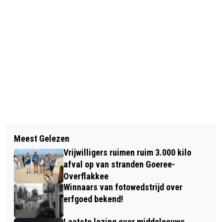
Vorig artikel
Volgend artikel
GOEDEMORGEN, HET IS VANDAAG
Meest Gelezen
ALLERGENENWAARSCHUWINGEN
WOENSDAG 20 AUGUSTUS
Vrijwilligers ruimen ruim 3.000 kilo
VANUIT JUMBO EN ALDI
afval op van stranden Goeree-
Overflakkee
Winnaars van fotowedstrijd over
erfgoed bekend!
Laatste lezing over middeleeuws