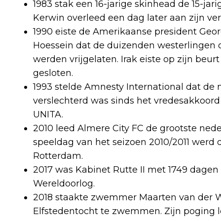
1983 stak een 16-jarige skinhead de 15-ja
Kerwin overleed een dag later aan zijn v
1990 eiste de Amerikaanse president Geo
Hoessein dat de duizenden westerlingen d
werden vrijgelaten. Irak eiste op zijn be
gesloten.
1993 stelde Amnesty International dat de 
verslechterd was sinds het vredesakkoord
UNITA.
2010 leed Almere City FC de grootste neder
speeldag van het seizoen 2010/2011 werd 
Rotterdam.
2017 was Kabinet Rutte II met 1749 dagen
Wereldoorlog.
2018 staakte zwemmer Maarten van der We
Elfstedentocht te zwemmen. Zijn poging l