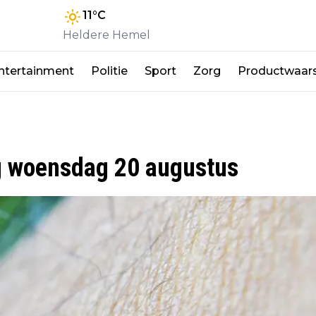
11
°C
Heldere Hemel
ntertainment
Politie
Sport
Zorg
Productwaar
g woensdag 20 augustus