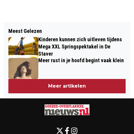
Vorig artikel
Volgend artikel
OBS BUTEN DE POORTE ONTVANGT
Meest Gelezen
LANDELIJKE AANMELDWEEK VOOR
ZESDE SCHOOL OP SEEF-LABEL
Kinderen kunnen zich uitleven tijdens
LEERLINGEN VAN GROEP 8
Mega XXL Springspektakel in De
Staver
Meer rust in je hoofd begint vaak klein
Meer artikelen