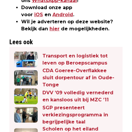
ons
WhatsApp-kanaal
!
Download onze app
voor
iOS
en
Android
.
Wil je adverteren op deze website?
Bekijk dan
hier
de mogelijkheden.
Lees ook
Transport en logistiek tot
leven op Beroepscampus
CDA Goeree-Overflakkee
sluit dorpentour af in Oude-
Tonge
DVV ’09 volledig vernederd
en kansloos uit bij MZC ’11
SGP presenteert
verkiezingsprogramma in
begrijpelijke taal
Scholen op het eiland