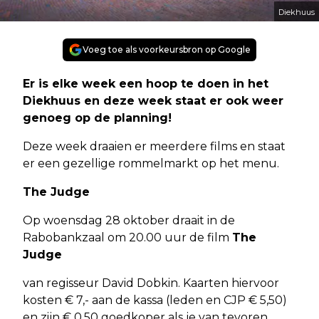
Diekhuus
Voeg toe als voorkeursbron op Google
Er is elke week een hoop te doen in het
Diekhuus en deze week staat er ook weer
genoeg op de planning!
Deze week draaien er meerdere films en staat
er een gezellige rommelmarkt op het menu.
The Judge
Op woensdag 28 oktober draait in de
Rabobankzaal om 20.00 uur de film
The
Judge
van regisseur David Dobkin. Kaarten hiervoor
kosten € 7,- aan de kassa (leden en CJP € 5,50)
en zijn € 0,50 goedkoper als je van tevoren