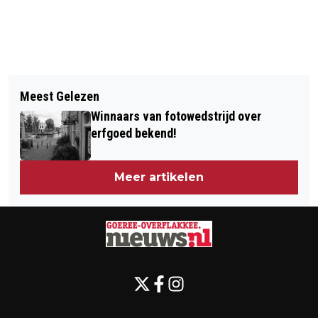
Vorig artikel
Volgend artikel
KANSEN VOOR HET OOSTEN VAN GO
Meest Gelezen
CUBAANSE AMBASSADEUR BEZOEKT
Winnaars van fotowedstrijd over
EILAND
erfgoed bekend!
Meer artikelen