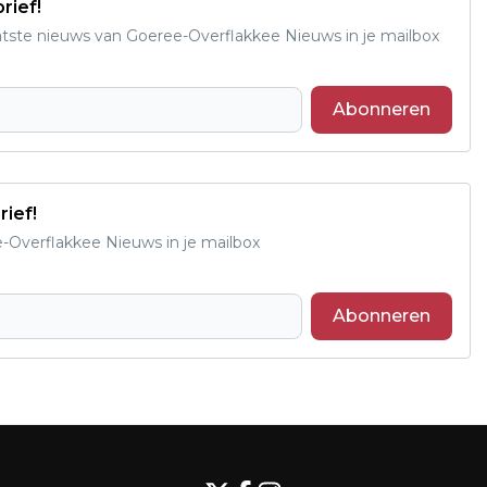
rief!
aatste nieuws van Goeree-Overflakkee Nieuws in je mailbox
Abonneren
rief!
e-Overflakkee Nieuws in je mailbox
Abonneren
Volgend artikel
FIETS MEE TEGEN KANKER TIJDENS DE