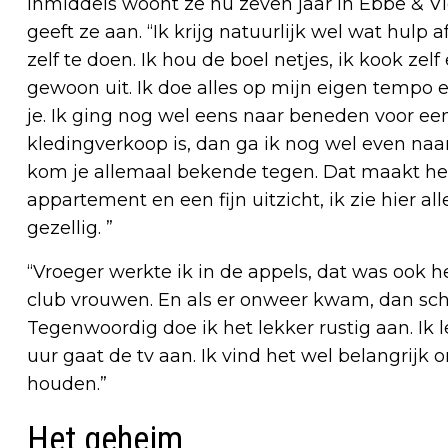
Inmiddels woont ze nu zeven jaar in Ebbe & Vlo
geeft ze aan. “Ik krijg natuurlijk wel wat hul
zelf te doen. Ik hou de boel netjes, ik kook zel
gewoon uit. Ik doe alles op mijn eigen tempo e
je. Ik ging nog wel eens naar beneden voor een
kledingverkoop is, dan ga ik nog wel even naar 
kom je allemaal bekende tegen. Dat maakt het
appartement en een fijn uitzicht, ik zie hier al
gezellig. ”
“Vroeger werkte ik in de appels, dat was ook he
club vrouwen. En als er onweer kwam, dan sch
Tegenwoordig doe ik het lekker rustig aan. Ik 
uur gaat de tv aan. Ik vind het wel belangrijk 
houden.”
Het geheim