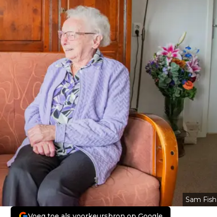
Sam Fish
Voeg toe als voorkeursbron op Google