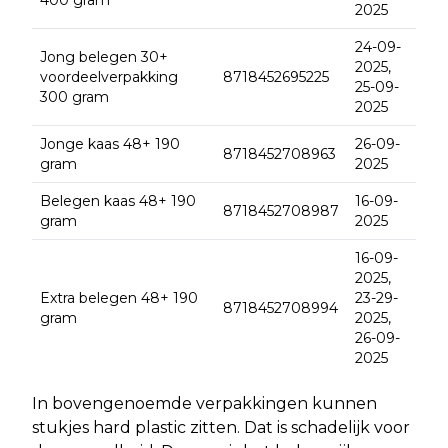
2025
24-09-
Jong belegen 30+
2025,
voordeelverpakking
8718452695225
25-09-
300 gram
2025
Jonge kaas 48+ 190
26-09-
8718452708963
gram
2025
Belegen kaas 48+ 190
16-09-
8718452708987
gram
2025
16-09-
2025,
Extra belegen 48+ 190
23-29-
8718452708994
gram
2025,
26-09-
2025
In bovengenoemde verpakkingen kunnen
stukjes hard plastic zitten. Dat is schadelijk voor