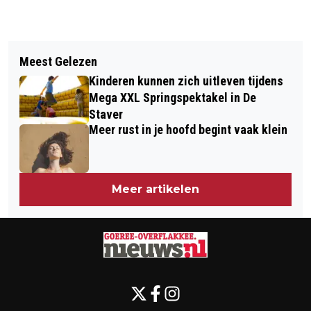
Vorig artikel
Volgend artikel
GOEDEMORGEN, HET IS VANDAAG
Meest Gelezen
FLAKKEES YOUNG ADULT-BOEK IN TOP
WOENSDAG 4 JUNI
Kinderen kunnen zich uitleven tijdens
5 VAN PRIJS
Mega XXL Springspektakel in De
Staver
Meer rust in je hoofd begint vaak klein
Meer artikelen