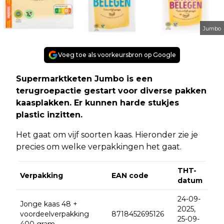
Jumbo
Voeg toe als voorkeursbron op Google
Supermarktketen Jumbo is een
terugroepactie gestart voor diverse pakken
kaasplakken. Er kunnen harde stukjes
plastic inzitten.
Het gaat om vijf soorten kaas. Hieronder zie je
precies om welke verpakkingen het gaat.
THT-
Verpakking
EAN code
datum
24-09-
Jonge kaas 48 +
2025,
voordeelverpakking
8718452695126
25-09-
400 gram