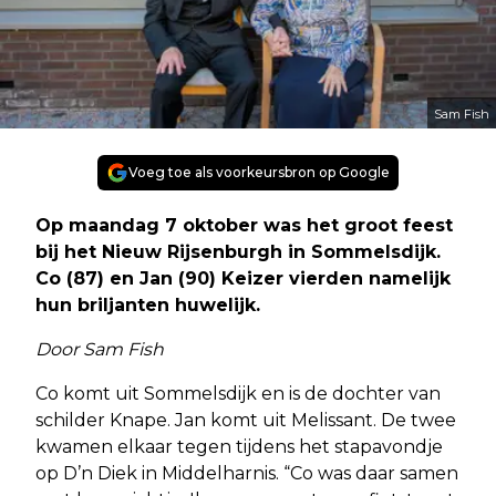
Sam Fish
Voeg toe als voorkeursbron op Google
Op maandag 7 oktober was het groot feest
bij het Nieuw Rijsenburgh in Sommelsdijk.
Co (87) en Jan (90) Keizer vierden namelijk
hun briljanten huwelijk.
Door Sam Fish
Co komt uit Sommelsdijk en is de dochter van
schilder Knape. Jan komt uit Melissant. De twee
kwamen elkaar tegen tijdens het stapavondje
op D’n Diek in Middelharnis. “Co was daar samen