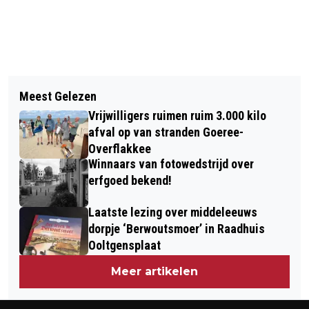
Vorig artikel
Volgend artikel
DIT IS DE BESTSELLER TOP 60 VAN
Meest Gelezen
GLADHEIDSBESTRIJDING VAN START
WEEK 42 IN 2024
Vrijwilligers ruimen ruim 3.000 kilo
OP GOEREE-OVERFLAKKEE
afval op van stranden Goeree-
Overflakkee
Winnaars van fotowedstrijd over
erfgoed bekend!
Laatste lezing over middeleeuws
dorpje ‘Berwoutsmoer’ in Raadhuis
Ooltgensplaat
Meer artikelen