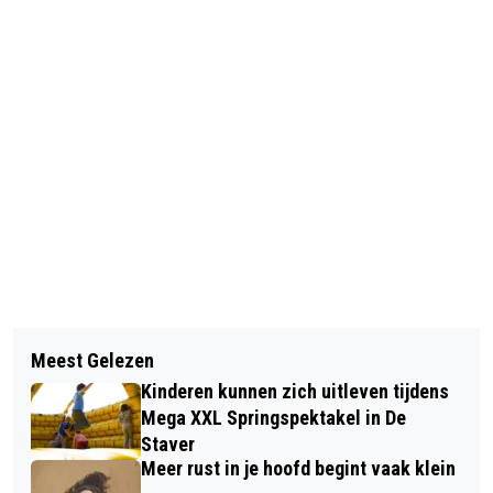
Vorig artikel
Volgend artikel
ALLERGENENWAARSCHUWING VOOR
Meest Gelezen
DE EERSTE OFFICIËLE ZOMERSE DAG
LIDL KIPSCHNITZEL XXL
Kinderen kunnen zich uitleven tijdens
IS EEN FEIT
Mega XXL Springspektakel in De
Staver
Meer rust in je hoofd begint vaak klein