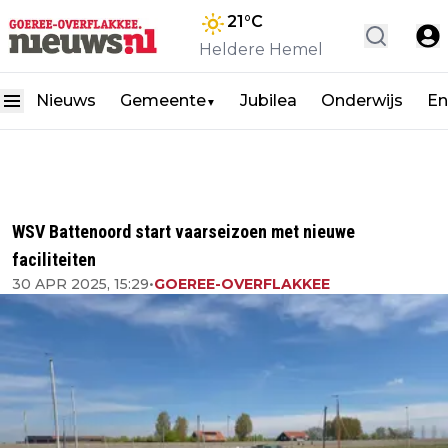
21
°C
Heldere Hemel
Nieuws
Gemeente
Jubilea
Onderwijs
En
▼
WSV Battenoord start vaarseizoen met nieuwe
faciliteiten
30 APR 2025, 15:29
•
GOEREE-OVERFLAKKEE