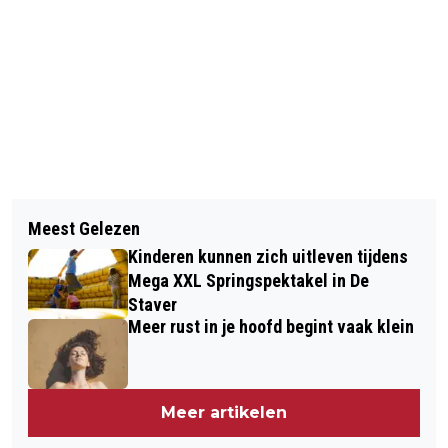
Vorig artikel
Volgend artikel
WIM EN NEL VIEREN DIAMANTEN
Meest Gelezen
GOEDEMORGEN, HET IS VANDAAG
HUWELIJK MET BURGEMEESTER
Kinderen kunnen zich uitleven tijdens
DONDERDAG 10 APRIL
Mega XXL Springspektakel in De
Staver
Meer rust in je hoofd begint vaak klein
Meer artikelen