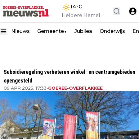
14
°C
Heldere Hemel
Nieuws
Gemeente
Jubilea
Onderwijs
En
▼
Subsidieregeling verbeteren winkel- en centrumgebieden
opengesteld
09 APR 2025, 17:33
•
GOEREE-OVERFLAKKEE