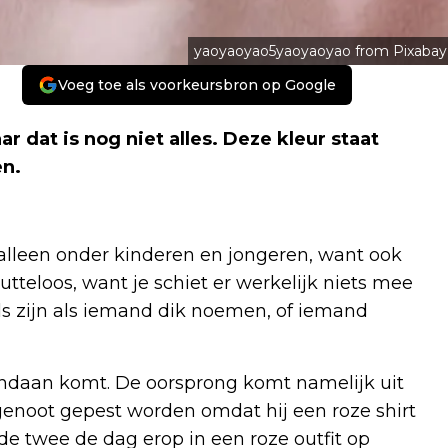
yaoyaoyao5yaoyaoyao from Pixabay
Voeg toe als voorkeursbron op Google
r dat is nog niet alles. Deze kleur staat
en.
t alleen onder kinderen en jongeren, want ook
tteloos, want je schiet er werkelijk niets mee
els zijn als iemand dik noemen, of iemand
vandaan komt. De oorsprong komt namelijk uit
enoot gepest worden omdat hij een roze shirt
e twee de dag erop in een roze outfit op