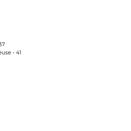
37
euse - 41