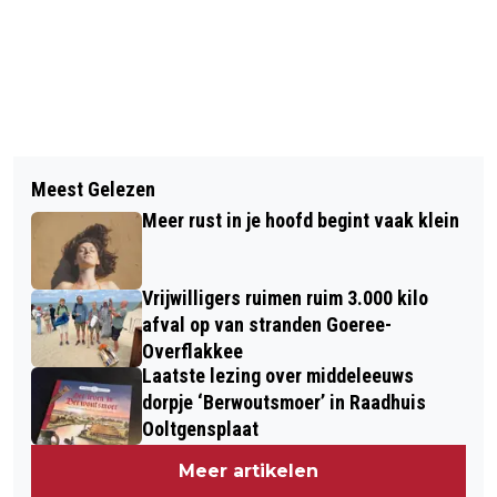
Vorig artikel
Volgend artikel
DIT IS DE BESTSELLER TOP 60 VAN
Meest Gelezen
KICK OUT ZWARTE PIET BIJ INTOCHT
WEEK 46 IN 2024
Meer rust in je hoofd begint vaak klein
IN MIDDELHARNIS
Vrijwilligers ruimen ruim 3.000 kilo
afval op van stranden Goeree-
Overflakkee
Laatste lezing over middeleeuws
dorpje ‘Berwoutsmoer’ in Raadhuis
Ooltgensplaat
Meer artikelen