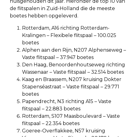
huisgehouden dit jaar. Hieronder de top 10 van
de flitspalen in Zuid-Holland die de meeste
boetes hebben opgeleverd.
Rotterdam, A16 richting Rotterdam-
Kralingen – Flexibele flitspaal – 100.025
boetes
Alphen aan den Rijn, N207 Alphenseweg –
Vaste flitspaal – 37.947 boetes
Den Haag, Benoordenhoutseweg richting
Wassenaar – Vaste flitspaal – 32.514 boetes
Kaag en Braassem, N207 kruising Dokter
Stapenséastraat – Vaste flitspaal – 29.771
boetes
Papendrecht, N3 richting A15 – Vaste
flitspaal – 22.883 boetes
Rotterdam, S107 Maasboulevard – Vaste
flitspaal – 22.354 boetes
Goeree-Overflakkee, N57 kruising