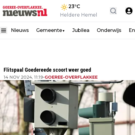
23
°C
Heldere Hemel
Nieuws
Gemeente
Jubilea
Onderwijs
En
▼
Flitspaal Goedereede scoort weer goed
14 NOV 2024, 11:19
•
GOEREE-OVERFLAKKEE