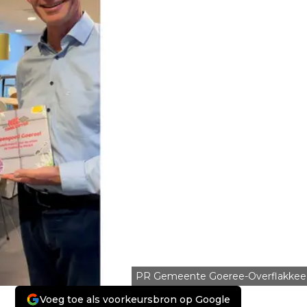
PR Gemeente Goeree-Overflakkee
Voeg toe als voorkeursbron op Google