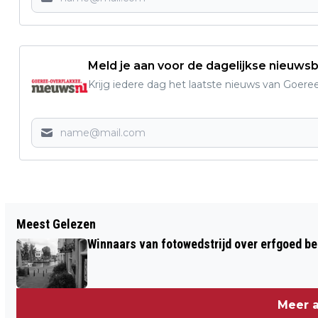
Meld je aan voor de dagelijkse nieuwsb
Krijg iedere dag het laatste nieuws van Goere
Vorig artikel
Meest Gelezen
GENOEG TE DOEN EN TE WINNEN IN
Winnaars van fotowedstrijd over erfgoed b
OUDDORP CENTRUM
Meer a