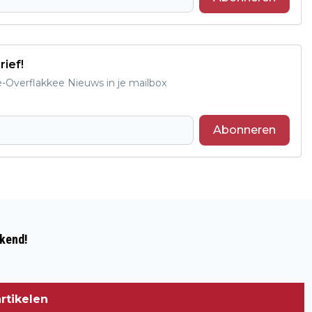
rief!
e-Overflakkee Nieuws in je mailbox
Abonneren
Volgend artikel
EXTRA BEZORGDAG VOOR POSTNL
ekend!
VANWEGE FEESTDAGENDRUKTE
rtikelen