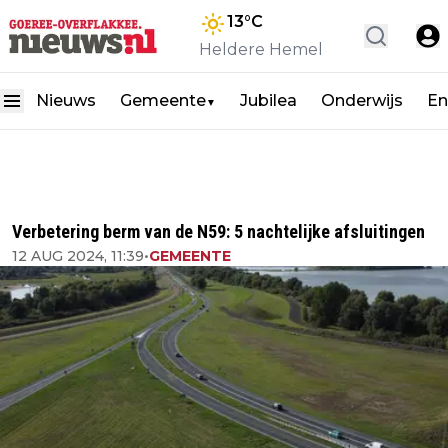
13
°C
Heldere Hemel
Nieuws
Gemeente
Jubilea
Onderwijs
En
▼
Verbetering berm van de N59: 5 nachtelijke afsluitingen
12 AUG 2024, 11:39
•
GEMEENTE