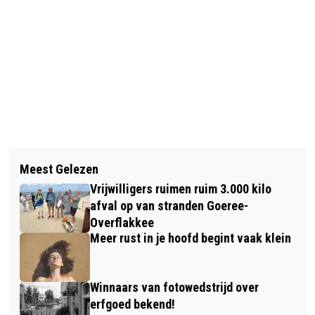
Vorig artikel
Volgend artikel
CDA ZIET OEFENGEBIED DEFENSIE
Meest Gelezen
EERSTE TWEE FASES NIEUWE
NIET ZITTEN IN ZUID-HOLLANDS
Vrijwilligers ruimen ruim 3.000 kilo
ROTONDES BIJNA KLAAR
KUSTGEBIED
afval op van stranden Goeree-
Overflakkee
Meer rust in je hoofd begint vaak klein
Winnaars van fotowedstrijd over
erfgoed bekend!