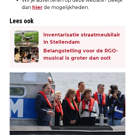
Wil je adverteren op deze website? Bekijk
dan
hier
de mogelijkheden.
Lees ook
Inventarisatie straatmeubilair
in Stellendam
Belangstelling voor de RGO-
musical is groter dan ooit