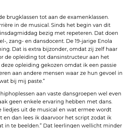
de brugklassen tot aan de examenklassen.
ière in de musical. Sinds het begin van dit
e dinsdagmiddag bezig met repeteren. Dat doen
l-, zang- en dansdocent. De 19-jarige Enola
. Dat is extra bijzonder, omdat zij zelf haar
 de opleiding tot dansinstructeur aan het
r deze opleiding gekozen omdat ik een passie
 leren aan andere mensen waar ze hun gevoel in
at bij mij paste.”
n hiphoplessen aan vaste dansgroepen wel even
 vaak geen enkele ervaring hebben met dans.
e liedjes uit de musical en wat ermee wordt
n dan lees ik daarvoor het script zodat ik
 in te beelden.” Dat leerlingen wellicht minder