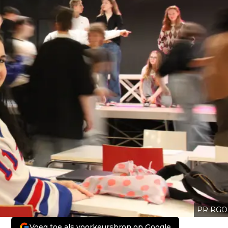
PR RGO
Voeg toe als voorkeursbron op Google