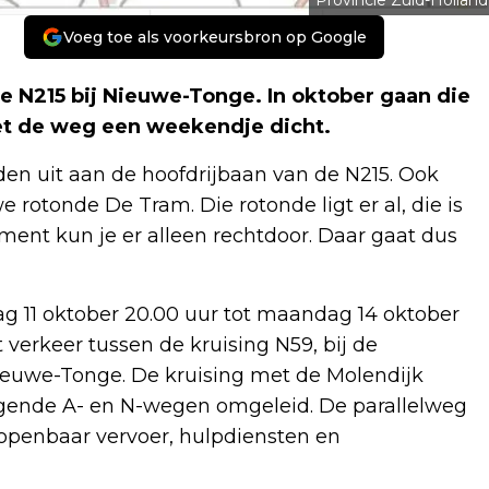
Provincie Zuid-Holland
Voeg toe als voorkeursbron op Google
de N215 bij Nieuwe-Tonge. In oktober gaan die
t de weg een weekendje dicht.
den uit aan de hoofdrijbaan van de N215. Ook
rotonde De Tram. Die rotonde ligt er al, die is
moment kun je er alleen rechtdoor. Daar gaat dus
 11 oktober 20.00 uur tot maandag 14 oktober
t verkeer tussen de kruising N59, bij de
Nieuwe-Tonge. De kruising met de Molendijk
iggende A- en N-wegen omgeleid. De parallelweg
t openbaar vervoer, hulpdiensten en