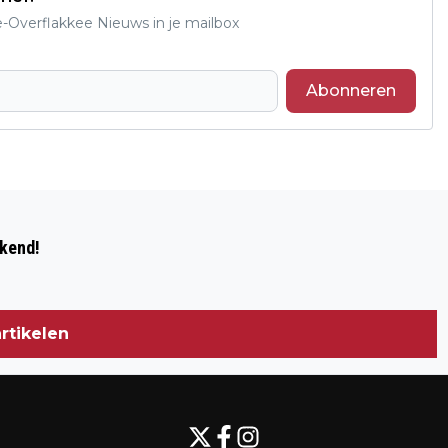
e-Overflakkee Nieuws in je mailbox
Abonneren
Volgend artikel
GREET EN GERRIT VAN DER SLUIJS
ekend!
BRILJANT GETROUWD
rtikelen