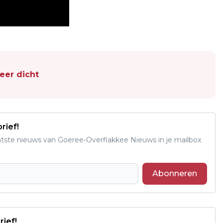
er dicht
rief!
aatste nieuws van Goeree-Overflakkee Nieuws in je mailbox
Abonneren
rief!