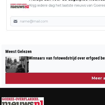
Krijg iedere dag het laatste nieuws van Goere
Vorig artikel
Meest Gelezen
GELIJKSPEL VOOR VOETBALCLUB DBGC
Winnaars van fotowedstrijd over erfgoed b
IN THOLEN
Meer a