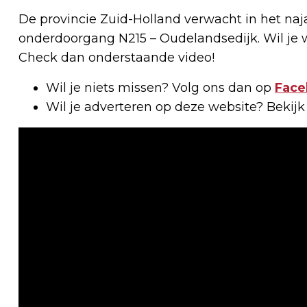
De provincie Zuid-Holland verwacht in het na
onderdoorgang N215 – Oudelandsedijk. Wil je w
Check dan onderstaande video!
Wil je niets missen? Volg ons dan op
Face
Wil je adverteren op deze website? Bekij