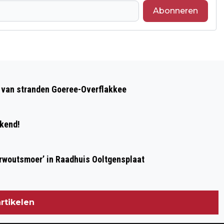
Abonneren
Volgend artikel
MEESTE BROMMOBIELEN OP GOEREE-
op van stranden Goeree-Overflakkee
OVERFLAKKEE
ekend!
erwoutsmoer’ in Raadhuis Ooltgensplaat
rtikelen