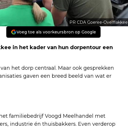
PR CDA Goeree-Overflakkee
Voeg toe als voorkeursbron op Google
kkee in het kader van hun dorpentour een
van het dorp centraal. Maar ook gesprekken
nisaties gaven een breed beeld van wat er
het familiebedrijf Voogd Meelhandel met
rs, industrie én thuisbakkers. Even verderop