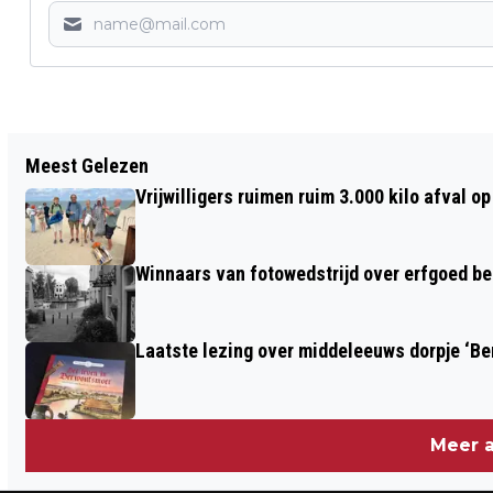
Vorig artikel
Meest Gelezen
GOEDEMORGEN, HET IS VANDAAG
Vrijwilligers ruimen ruim 3.000 kilo afval 
MAANDAG 28 JULI
Winnaars van fotowedstrijd over erfgoed b
Laatste lezing over middeleeuws dorpje ‘B
Meer a