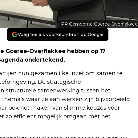
PR Gemeente Goeree-Overflakkee
Voeg toe als voorkeursbron op Google
e Goeree-Overflakkee hebben op 17
sagenda ondertekend.
rtijen hun gezamenlijke inzet om samen te
leefomgeving. De strategische
n structurele samenwerking tussen het
thema’s waar ze aan werken zijn bijvoorbeeld
Maar ook het maken van slimme keuzes voor
t zo efficiënt mogelijk omgaan met het