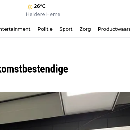
26
°C
Heldere Hemel
ntertainment
Politie
Sport
Zorg
Productwaar
ekomstbestendige