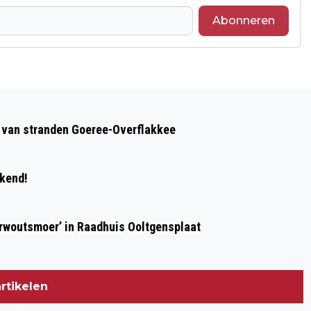
Abonneren
Volgend artikel
81% NEDERLANDERS IS GELUKKIG IN
op van stranden Goeree-Overflakkee
HUIDIGE BAAN
ekend!
erwoutsmoer’ in Raadhuis Ooltgensplaat
rtikelen