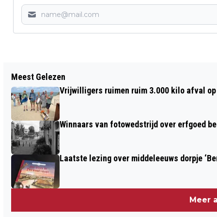
Vorig artikel
Meest Gelezen
ZOVEEL SCHADE LEVERDE DE
Vrijwilligers ruimen ruim 3.000 kilo afval 
JAARWISSELING OP GOEREE-
OVERFLAKKEE OP
Winnaars van fotowedstrijd over erfgoed b
Laatste lezing over middeleeuws dorpje ‘B
Meer a