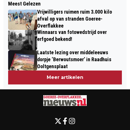
Meest Gelezen
GOEDEMORGEN, HET IS VANDAAG
BATTENOORD BENOEMT VIER NIEUWE
Vrijwilligers ruimen ruim 3.000 kilo
DONDERDAG 21 MEI
ERELEDEN
afval op van stranden Goeree-
Overflakkee
Winnaars van fotowedstrijd over
erfgoed bekend!
Laatste lezing over middeleeuws
dorpje ‘Berwoutsmoer’ in Raadhuis
Ooltgensplaat
Meer artikelen