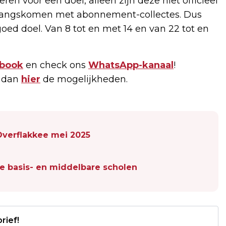
eren voor een doel, alleen zijn deze niet officieel
s langskomen met abonnement-collectes. Dus
oed doel. Van 8 tot en met 14 en van 22 tot en
book
en check ons
WhatsApp-kanaal
!
k dan
hier
de mogelijkheden.
Overflakkee mei 2025
re basis- en middelbare scholen
rief!