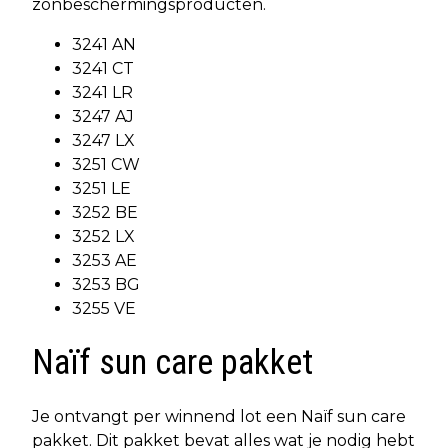
zonbeschermingsproducten.
3241 AN
3241 CT
3241 LR
3247 AJ
3247 LX
3251 CW
3251 LE
3252 BE
3252 LX
3253 AE
3253 BG
3255 VE
Naïf sun care pakket
Je ontvangt per winnend lot een Naïf sun care
pakket. Dit pakket bevat alles wat je nodig hebt