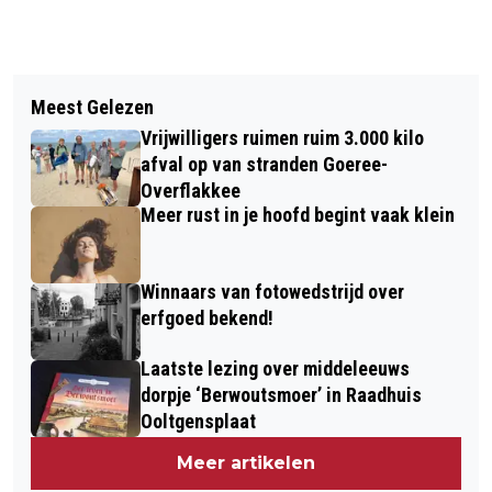
Vorig artikel
Volgend artikel
SCHOTEJIL OOK VOLGEND SEIZOEN IN
Meest Gelezen
BESTUURLIJKE FUSIE TUSSEN
A-POULE REGIOCOMPETITIE
Vrijwilligers ruimen ruim 3.000 kilo
OPENBARE BASIS- EN MIDDELBARE
afval op van stranden Goeree-
SCHOLEN
Overflakkee
Meer rust in je hoofd begint vaak klein
Winnaars van fotowedstrijd over
erfgoed bekend!
Laatste lezing over middeleeuws
dorpje ‘Berwoutsmoer’ in Raadhuis
Ooltgensplaat
Meer artikelen