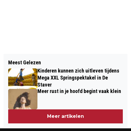
Vorig artikel
Volgend artikel
LANDBOUWVISIE OVERHANDIGD AAN
Meest Gelezen
CDA MAAKT ZICH STERK VOOR
PROVINCIE
Kinderen kunnen zich uitleven tijdens
TURBOROTONDE MIDDELHARNIS
Mega XXL Springspektakel in De
Staver
Meer rust in je hoofd begint vaak klein
Meer artikelen