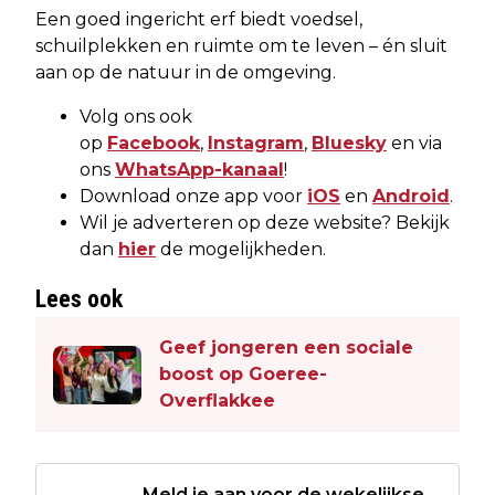
Een goed ingericht erf biedt voedsel,
schuilplekken en ruimte om te leven – én sluit
aan op de natuur in de omgeving.
Volg ons ook
op
Facebook
,
Instagram
,
Bluesky
en via
ons
WhatsApp-kanaal
!
Download onze app voor
iOS
en
Android
.
Wil je adverteren op deze website? Bekijk
dan
hier
de mogelijkheden.
Lees ook
Geef jongeren een sociale
boost op Goeree-
Overflakkee
Meld je aan voor de wekelijkse