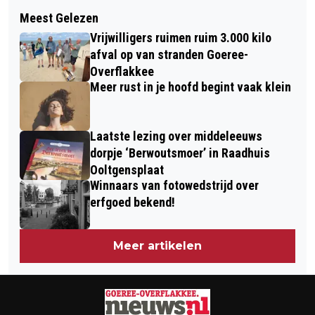
Volgend artikel
VLINDERS HEBBEN DRINGEND HULP
Meest Gelezen
VIERDE VRIJWILLIGERSFESTIVAL OP 7
NODIG
Vrijwilligers ruimen ruim 3.000 kilo
NOVEMBER
afval op van stranden Goeree-
Overflakkee
Meer rust in je hoofd begint vaak klein
Laatste lezing over middeleeuws
dorpje ‘Berwoutsmoer’ in Raadhuis
Ooltgensplaat
Winnaars van fotowedstrijd over
erfgoed bekend!
Meer artikelen