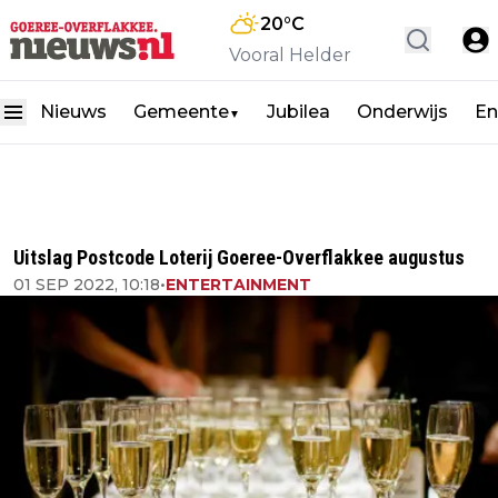
20
°C
Vooral Helder
Nieuws
Gemeente
Jubilea
Onderwijs
En
▼
Uitslag Postcode Loterij Goeree-Overflakkee augustus
01 SEP 2022, 10:18
•
ENTERTAINMENT