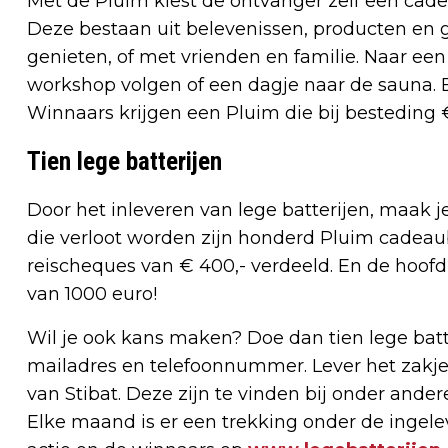
Met de Pluim kiest de ontvanger zelf een cad
Deze bestaan uit belevenissen, producten en g
genieten, of met vrienden en familie. Naar ee
workshop volgen of een dagje naar de sauna. Er
Winnaars krijgen een Pluim die bij besteding €
Tien lege batterijen
Door het inleveren van lege batterijen, maak 
die verloot worden zijn honderd Pluim cadeau
reischeques van € 400,- verdeeld. En de hoofd
van 1000 euro!
Wil je ook kans maken? Doe dan tien lege batte
mailadres en telefoonnummer. Lever het zakje 
van Stibat. Deze zijn te vinden bij onder and
Elke maand is er een trekking onder de ingelev