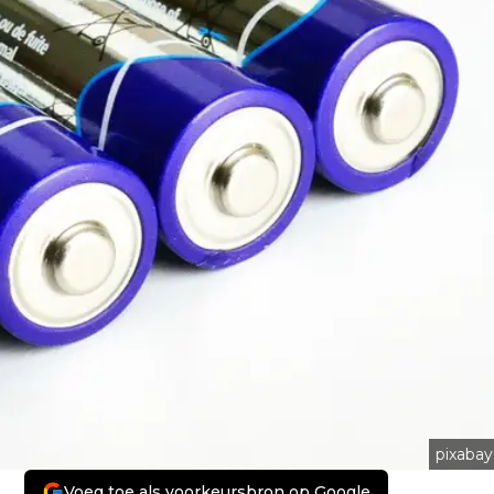
pixabay
Voeg toe als voorkeursbron op Google