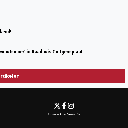
ekend!
erwoutsmoer’ in Raadhuis Ooltgensplaat
rtikelen
Powered by Newsifier