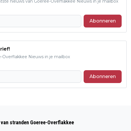
aatste nieuws van Goeree-Overflakkee Nieuws in je mailbox
Abonneren
rief!
e-Overflakkee Nieuws in je mailbox
Abonneren
Volgend artikel
BIJZONDER CADEAU NODIG?
op van stranden Goeree-Overflakkee
BESCHILDER EEN TEGELTJE!