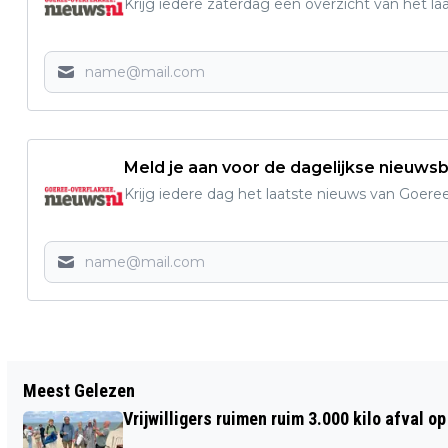
Krijg iedere zaterdag een overzicht van het l
Meld je aan voor de dagelijkse nieuwsb
Krijg iedere dag het laatste nieuws van Goere
Vorig artikel
Meest Gelezen
GEWIJZIGDE AFVALINZAMELING ROND
Vrijwilligers ruimen ruim 3.000 kilo afval 
HEMELVAARTSDAG