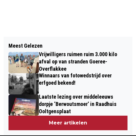
Vorig artikel
Volgend artikel
ZITTEN WE MET PASEN GEZELLIG OP
Meest Gelezen
DOE OP 19 MAART MEE MET HET
HET TERRAS?
Vrijwilligers ruimen ruim 3.000 kilo
ONLINE BIEB DICTEE!
afval op van stranden Goeree-
Overflakkee
Winnaars van fotowedstrijd over
erfgoed bekend!
Laatste lezing over middeleeuws
dorpje ‘Berwoutsmoer’ in Raadhuis
Ooltgensplaat
Meer artikelen