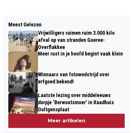
Vorig artikel
Volgend artikel
GOEDEMORGEN, HET IS VANDAAG
Meest Gelezen
TIJGERMUG ALWEER DIVERSE KEREN
VRIJDAG 11 AUGUSTUS
Vrijwilligers ruimen ruim 3.000 kilo
WAARGENOMEN
afval op van stranden Goeree-
Overflakkee
Meer rust in je hoofd begint vaak klein
Winnaars van fotowedstrijd over
erfgoed bekend!
Laatste lezing over middeleeuws
dorpje ‘Berwoutsmoer’ in Raadhuis
Ooltgensplaat
Meer artikelen