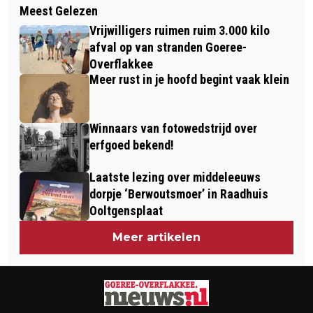
BIJEENKOMSTEN VOOR NAASTEN
Meest Gelezen
HUISARTS KAN NU DIRECT
VAN MENSEN MET AUTISME IN
Vrijwilligers ruimen ruim 3.000 kilo
DOORVERWIJZEN VOOR
MIDDELHARNIS
afval op van stranden Goeree-
GYNAECOLOGISCHE ECHO
Overflakkee
Meer rust in je hoofd begint vaak klein
Winnaars van fotowedstrijd over
erfgoed bekend!
Laatste lezing over middeleeuws
dorpje ‘Berwoutsmoer’ in Raadhuis
Ooltgensplaat
Meer artikelen