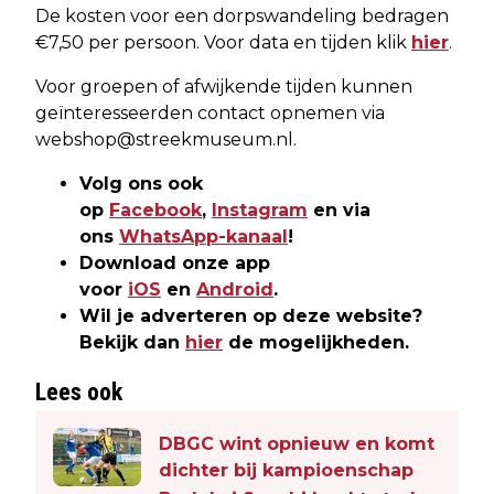
De kosten voor een dorpswandeling bedragen
€7,50 per persoon. Voor data en tijden klik
hier
.
Voor groepen of afwijkende tijden kunnen
geïnteresseerden contact opnemen via
webshop@streekmuseum.nl
.
Volg ons ook
op
Facebook
,
Instagram
en via
ons
WhatsApp-kanaal
!
Download onze app
voor
iOS
en
Android
.
Wil je adverteren op deze website?
Bekijk dan
hier
de mogelijkheden.
Lees ook
DBGC wint opnieuw en komt
dichter bij kampioenschap