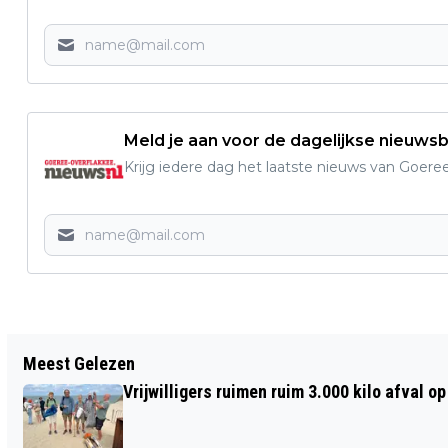
Meld je aan voor de dagelijkse nieuwsb
Krijg iedere dag het laatste nieuws van Goere
Vorig artikel
Meest Gelezen
BREDE SAMENWERKING TEGEN
Vrijwilligers ruimen ruim 3.000 kilo afval 
VERSLAVINGSPROBLEMATIEK OP
GOEREE-OVERFLAKKEE