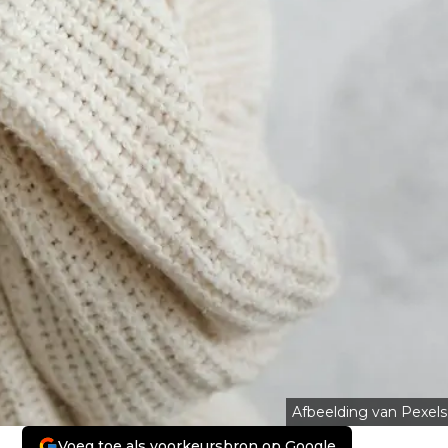
Afbeelding van Pexels
Voeg toe als voorkeursbron op Google