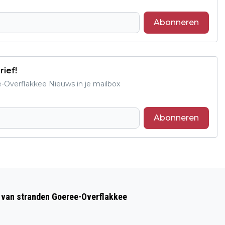
Abonneren
rief!
e-Overflakkee Nieuws in je mailbox
Abonneren
Volgend artikel
BEROEPSCAMPUS ORGANISEERT
op van stranden Goeree-Overflakkee
BRANCHETAFEL VOOR
TALENTONTWIKKELING