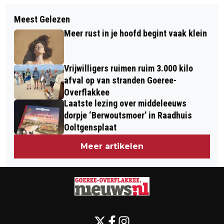
Volgend artikel
ONDANKS HET WEER TOCH FEEST IN
Meest Gelezen
LANDBOUWVISIE OVERHANDIGD AAN
GOEDEREEDE
Meer rust in je hoofd begint vaak klein
PROVINCIE
Vrijwilligers ruimen ruim 3.000 kilo
afval op van stranden Goeree-
Overflakkee
Laatste lezing over middeleeuws
dorpje ‘Berwoutsmoer’ in Raadhuis
Ooltgensplaat
Meer artikelen