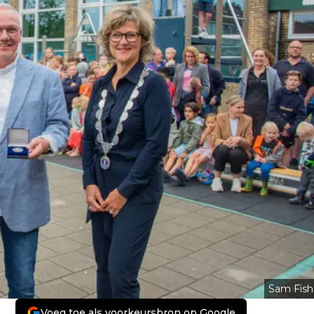
Sam Fish
Voeg toe als voorkeursbron op Google