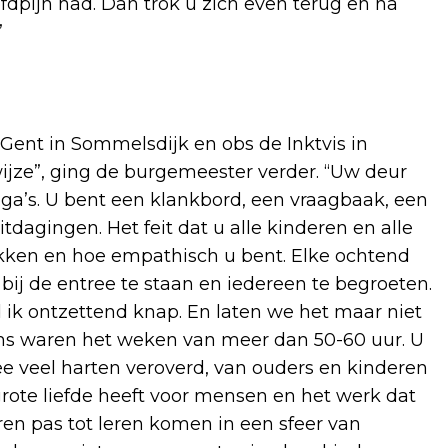
dpijn had. Dan trok u zich even terug en na
”
 Gent in Sommelsdijk en obs de Inktvis in
wijze”, ging de burgemeester verder. “Uw deur
lega’s. U bent een klankbord, een vraagbaak, een
tdagingen. Het feit dat u alle kinderen en alle
okken en hoe empathisch u bent. Elke ochtend
ij de entree te staan en iedereen te begroeten.
nd ik ontzettend knap. En laten we het maar niet
ms waren het weken van meer dan 50-60 uur. U
ee veel harten veroverd, van ouders en kinderen
rote liefde heeft voor mensen en het werk dat
eren pas tot leren komen in een sfeer van