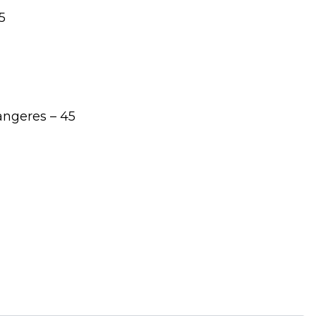
5
angeres – 45