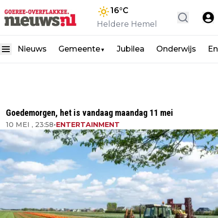
16
°C
Heldere Hemel
Nieuws
Gemeente
Jubilea
Onderwijs
En
▼
Goedemorgen, het is vandaag maandag 11 mei
10 MEI , 23:58
•
ENTERTAINMENT