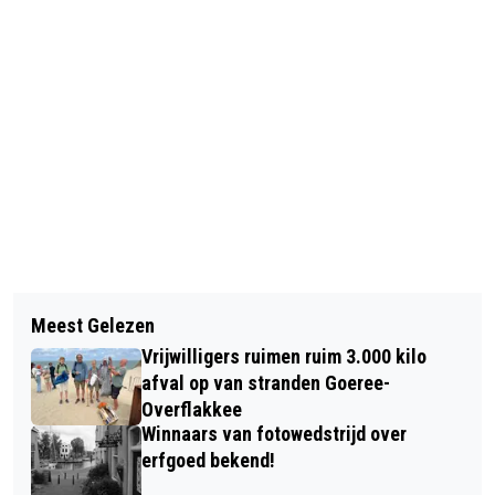
Vorig artikel
Volgend artikel
DINERACTIE VIA EILANDPAS LEVERT
Meest Gelezen
LEERLINGEN RGO SPELEN
€2.025 OP VOOR CHERITY RE-USE
Vrijwilligers ruimen ruim 3.000 kilo
JAARLIJKSE MUSICAL IN JUNI
afval op van stranden Goeree-
Overflakkee
Winnaars van fotowedstrijd over
erfgoed bekend!