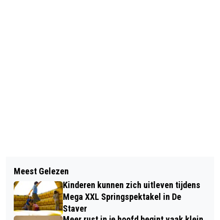
Vorig artikel
Volgend artikel
MEVROUW VAN NOORD-KREEFT VIERT
Meest Gelezen
STERKE PRESTATIES TIJDENS
101E VERJAARDAG
Kinderen kunnen zich uitleven tijdens
REGIOFINALES SCHOOLVOETBAL
Mega XXL Springspektakel in De
Staver
Meer rust in je hoofd begint vaak klein