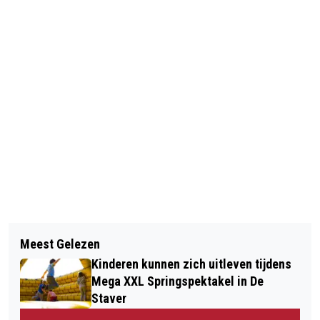
Vorig artikel
Volgend artikel
HOLLE BOLLE DAG SOMMELSDIJK
Meest Gelezen
DIT IS DE BESTSELLER 60 TOP 10 VAN
GROOTS OPGEZET
Kinderen kunnen zich uitleven tijdens
WEEK 34 IN 2025
Mega XXL Springspektakel in De
Staver