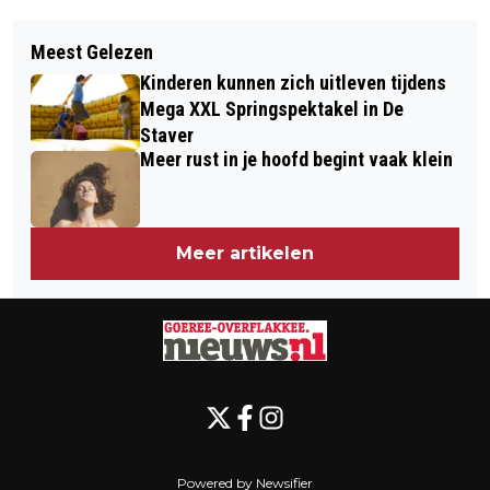
Vorig artikel
Volgend artikel
HUIZENPRIJZEN DALEN VOOR HET
Meest Gelezen
ASIELZOEKERSSCHIP VERTREKT
EERST IN DRIE JAAR
Kinderen kunnen zich uitleven tijdens
MAANDAG UIT MIDDELHARNIS
Mega XXL Springspektakel in De
Staver
Meer rust in je hoofd begint vaak klein
Meer artikelen
Powered by Newsifier