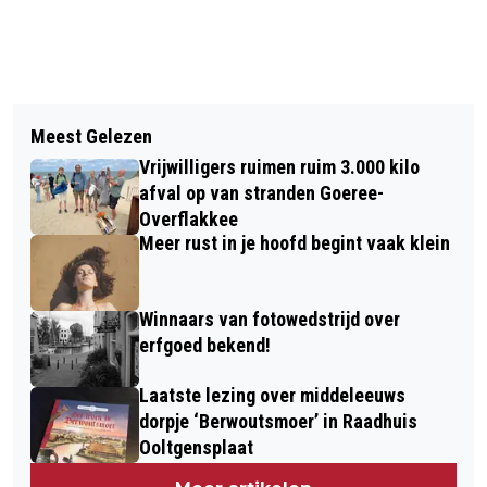
Vorig artikel
Volgend artikel
EUROPESE GASPRIJS STIJGT BIJNA
Meest Gelezen
BIBLIOTHEEK MIDDELHARNIS
10 PROCENT DEZE WEEK
Vrijwilligers ruimen ruim 3.000 kilo
LAATSTE WEKEN AUGUSTUS DICHT
afval op van stranden Goeree-
Overflakkee
Meer rust in je hoofd begint vaak klein
Winnaars van fotowedstrijd over
erfgoed bekend!
Laatste lezing over middeleeuws
dorpje ‘Berwoutsmoer’ in Raadhuis
Ooltgensplaat