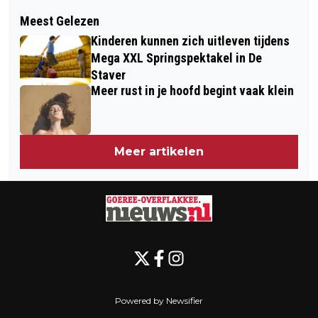
Volgend artikel
GOEDEMORGEN, HET IS VANDAAG
Meest Gelezen
PIETS WEERBERICHT:
VRIJDAG 4 FEBRUARI
Kinderen kunnen zich uitleven tijdens
VERKEERSWAARSCHUWING DOOR
Mega XXL Springspektakel in De
REGEN
Staver
Meer rust in je hoofd begint vaak klein
Meer artikelen
Powered by Newsifier