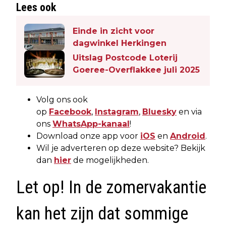
Lees ook
Einde in zicht voor
dagwinkel Herkingen
Uitslag Postcode Loterij
Goeree-Overflakkee juli 2025
Volg ons ook
op
Facebook
,
Instagram
,
Bluesky
en via
ons
WhatsApp-kanaal
!
Download onze app voor
iOS
en
Android
.
Wil je adverteren op deze website? Bekijk
dan
hier
de mogelijkheden.
Let op! In de zomervakantie
kan het zijn dat sommige