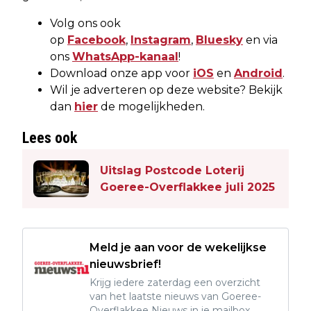
Volg ons ook
op
Facebook
,
Instagram
,
Bluesky
en via
ons
WhatsApp-kanaal
!
Download onze app voor
iOS
en
Android
.
Wil je adverteren op deze website? Bekijk
dan
hier
de mogelijkheden.
Lees ook
Uitslag Postcode Loterij
Goeree-Overflakkee juli 2025
Meld je aan voor de wekelijkse
nieuwsbrief!
Krijg iedere zaterdag een overzicht
van het laatste nieuws van Goeree-
Overflakkee Nieuws in je mailbox