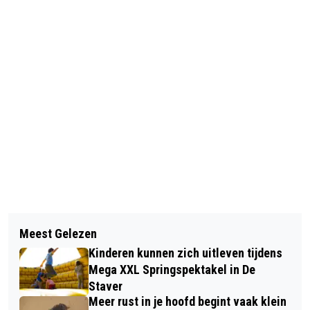
Vorig artikel
Volgend artikel
SGP HEEFT WAARDERING VOOR
Meest Gelezen
GOEDEMORGEN, HET IS VANDAAG
PREVENTIEVE AANPAK JONGEREN
Kinderen kunnen zich uitleven tijdens
ZATERDAG 2 AUGUSTUS
Mega XXL Springspektakel in De
Staver
Meer rust in je hoofd begint vaak klein