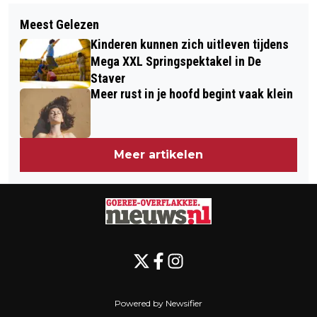
Volgend artikel
WORKSHOPS VOOR MANTELZORGERS
Meest Gelezen
HCGO GENOMINEERD VOOR
BIJ STICHTING ZIJN
Kinderen kunnen zich uitleven tijdens
LANDELIJKE PRIJS
Mega XXL Springspektakel in De
Staver
Meer rust in je hoofd begint vaak klein
Meer artikelen
Powered by Newsifier