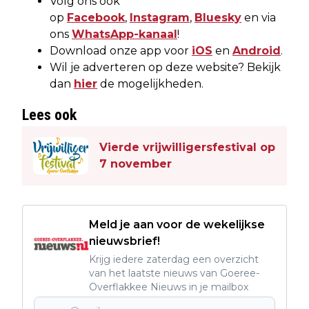
Volg ons ook
op
Facebook
,
Instagram
,
Bluesky
en via
ons
WhatsApp-kanaal
!
Download onze app voor
iOS
en
Android
.
Wil je adverteren op deze website? Bekijk
dan
hier
de mogelijkheden.
Lees ook
Vierde vrijwilligersfestival op
7 november
Meld je aan voor de wekelijkse
nieuwsbrief!
Krijg iedere zaterdag een overzicht
van het laatste nieuws van Goeree-
Overflakkee Nieuws in je mailbox