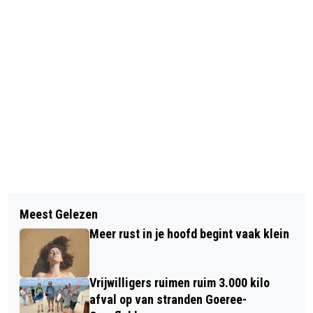
Vorig artikel
Volgend artikel
VIERDE VRIJWILLIGERSFESTIVAL OP 7
Meest Gelezen
GOEDEMORGEN, HET IS VANDAAG
NOVEMBER
Meer rust in je hoofd begint vaak klein
WOENSDAG 23 JULI
Vrijwilligers ruimen ruim 3.000 kilo
afval op van stranden Goeree-