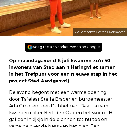
PR Gemeente Goeree-Overflakkee
Voeg toe als voorkeursbron op Google
Op maandagavond 8 juli kwamen zo’n 50
inwoners van Stad aan ’t Haringvliet samen
in het Trefpunt voor een nieuwe stap in het
project Stad Aardgasvrij.
De avond begont met een warme opening
door Tafelaar Stella Braber en burgemeester
Ada Grootenboer-Dubbelman. Daarna nam
kwartiermaker Bert den Ouden het woord. Hij
gaf een inkijkje in de plannen tot nu toe en
vertelde over de basis van het plan. Een