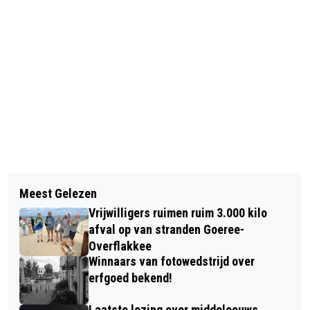
Volgend artikel
Meest Gelezen
DIT IS ER TE DOEN OP GOEREE-
Vrijwilligers ruimen ruim 3.000 kilo
OVERFLAKKEE IN WEEK 19
afval op van stranden Goeree-
Overflakkee
Winnaars van fotowedstrijd over
erfgoed bekend!
Laatste lezing over middeleeuws