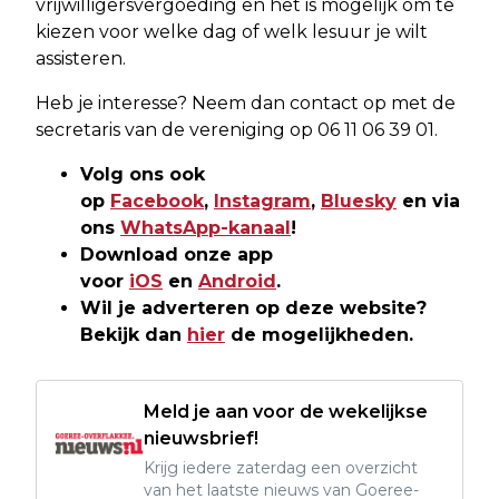
vrijwilligersvergoeding en het is mogelijk om te
kiezen voor welke dag of welk lesuur je wilt
assisteren.
Heb je interesse? Neem dan contact op met de
secretaris van de vereniging op 06 11 06 39 01.
Volg ons ook
op
Facebook
,
Instagram
,
Bluesky
en via
ons
WhatsApp-kanaal
!
Download onze app
voor
iOS
en
Android
.
Wil je adverteren op deze website?
Bekijk dan
hier
de mogelijkheden.
Meld je aan voor de wekelijkse
nieuwsbrief!
Krijg iedere zaterdag een overzicht
van het laatste nieuws van Goeree-