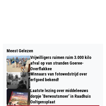
Vorig artikel
Volgend artikel
WE VINDEN HET STEEDS MOEILIJKER
Meest Gelezen
GOEDEMORGEN, HET IS VANDAAG
ATTENT TE ZIJN
Vrijwilligers ruimen ruim 3.000 kilo
VRIJDAG 31 JANUARI
afval op van stranden Goeree-
Overflakkee
Winnaars van fotowedstrijd over
erfgoed bekend!
Laatste lezing over middeleeuws
dorpje ‘Berwoutsmoer’ in Raadhuis
Ooltgensplaat