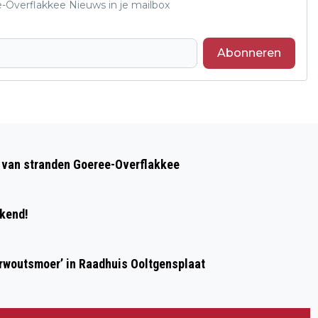
e-Overflakkee Nieuws in je mailbox
Abonneren
Volgend artikel
PROVINCIE MAAKT DE N59 EEN STUKJE
op van stranden Goeree-Overflakkee
GROENER
ekend!
erwoutsmoer’ in Raadhuis Ooltgensplaat