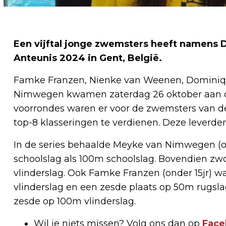
Een vijftal jonge zwemsters heeft namens 
Anteunis 2024 in Gent, België.
Famke Franzen, Nienke van Weenen, Dominiqu
Nimwegen kwamen zaterdag 26 oktober aan d
voorrondes waren er voor de zwemsters van d
top-8 klasseringen te verdienen. Deze leverden 
In de series behaalde Meyke van Nimwegen (on
schoolslag als 100m schoolslag. Bovendien zwo
vlinderslag. Ook Famke Franzen (onder 15jr) w
vlinderslag en een zesde plaats op 50m rugsla
zesde op 100m vlinderslag.
Wil je niets missen? Volg ons dan op
Face