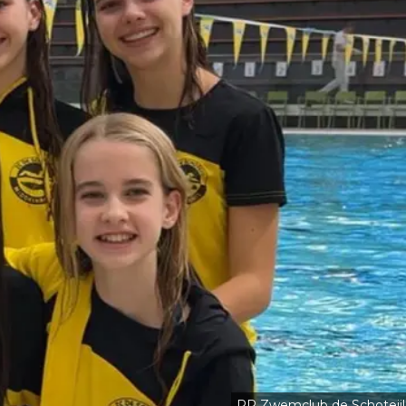
PR Zwemclub de Schotejil