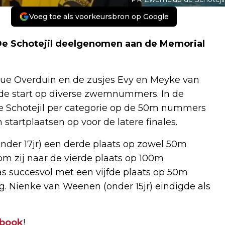
Voeg toe als voorkeursbron op Google
De Schotejil deelgenomen aan de Memorial
e Overduin en de zusjes Evy en Meyke van
e start op diverse zwemnummers. In de
e Schotejil per categorie op de 50m nummers
startplaatsen op voor de latere finales.
der 17jr) een derde plaats op zowel 50m
m zij naar de vierde plaats op 100m
as succesvol met een vijfde plaats op 50m
g. Nienke van Weenen (onder 15jr) eindigde als
book
!