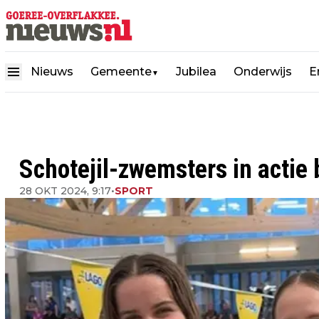
Nieuws
Gemeente
Jubilea
Onderwijs
E
▼
Schotejil-zwemsters in actie b
28 OKT 2024, 9:17
•
SPORT