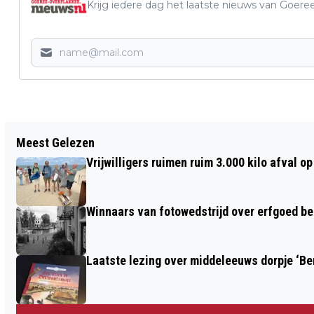
Krijg iedere dag het laatste nieuws van Goere
Vorig artikel
Meest Gelezen
GOEDEMORGEN, HET IS VANDAAG
Vrijwilligers ruimen ruim 3.000 kilo afval 
MAANDAG 28 OKTOBER
Winnaars van fotowedstrijd over erfgoed b
Laatste lezing over middeleeuws dorpje ‘B